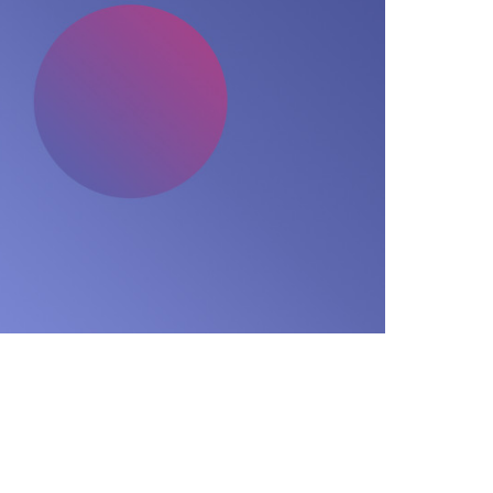
techHUB 소개
techHUB는 2000년 네이버 검색광고 사업부 내 검색 마케팅센터 출범을 시작으로, 25년간 네이버 검색광
회사소개
광고문의
제휴제안
솔루션 구성 (7종)
All it
(2022.12 오픈) — AI로 완성하는 올인원 마케팅 솔루션
대표자 : 조명진 / 사업자등록번호 : 129-86-43885 / 이
A-Square Pro
(2016.08 오픈) — 온라인 광고 운영 전문 솔루션
주소 : 경기도 성남시 분당구 황
TUBE
(2019.01 오픈) — 데이터 통합 분석 및 대시보드 솔루션
TERA
(2018.01 오픈) — 마케팅 활동 분석·로그분석 솔루션
Copyright © 
VOICE S
(2020.11 오픈) — 키워드 기반 마켓·경쟁사 분석 솔루션
SENSE.N
(2021.03 오픈) — 중소형 광고주 전용 광고 대행 서비스